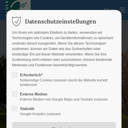
Menu
Login
Datenschutzeinstellungen
Benutzername
Um Ihnen ein optimales Erlebnis zu bieten, verwenden wir
Technologien wie Cookies, um Geräteinformationen zu speichern
und/oder darauf zuzugreifen. Wenn Sie diesen Technologien
zustimmen, können wir Daten wie das Surfverhalten oder
eindeutige IDs auf dieser Website verarbeiten. Wenn Sie Ihre
Passwort
Zustimmung nicht erteilen oder zurückziehen, können bestimmte
Merkmale und Funktionen beeinträchtigt werden.
Erforderlich*
Notwendige Cookies zulassen damit die Website korrekt
funktioniert
Aktuelles
Anmelden
Externe Medien
Externe Medien wie Google Maps und Youtube zulassen
Register
|
Lost your password?
Aktuelles aus dem LEADER-Gebiet
Statistik
Google Analytics zulassen
Support