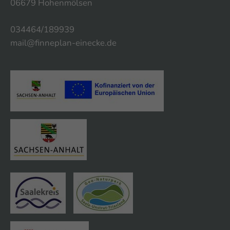
06679 Hohenmölsen
034464/189939
mail@finneplan-einecke.de