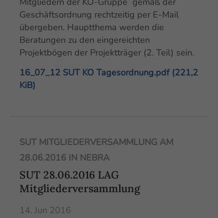
Mitgliedern der KO-Gruppe gemäß der
Geschäftsordnung rechtzeitig per E-Mail
Drop us a line
übergeben. Hauptthema werden die
info@yourdomain.com
Beratungen zu den eingereichten
Projektbögen der Projektträger (2. Teil) sein.
About us
16_07_12 SUT KO Tagesordnung.pdf
(221,2
Lorem ipsum dolor sit amet, consectetuer
KiB)
adipiscing elit.
Aenean commodo ligula eget dolor. Aenean
massa. Cum sociis natoque penatibus et
SUT MITGLIEDERVERSAMMLUNG AM
magnis dis parturient montes, nascetur
ridiculus mus. Donec quam felis, ultricies nec.
28.06.2016 IN NEBRA
SUT 28.06.2016 LAG
Mitgliederversammlung
14. Jun 2016