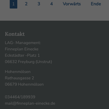
1
2
3
4
Vorwärts
Ende
Kontakt
LAG- Management:
Finneplan Einecke
Eckstädter -Platz 1
06632 Freyburg (Unstrut)
Hohenmölsen
Rathausgasse 2
06679 Hohenmölsen
034464/189939
mail@finneplan-einecke.de