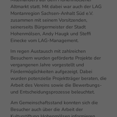
Altmarkt statt. Mit dabei war auch der LAG
Drop us a line
Montanregion Sachsen-Anhalt Süd e.V.
info@yourdomain.com
zusammen mit seinem Vorsitzenden,
seinerseits Bürgermeister der Stadt
About us
Hohenmölsen, Andy Haugk und Steffi
Einecke vom LAG-Management.
Lorem ipsum dolor sit amet, consectetuer
Im regen Austausch mit zahlreichen
adipiscing elit.
Besuchern wurden geförderte Projekte der
Aenean commodo ligula eget dolor. Aenean
vergangenen Jahre vorgestellt und
massa. Cum sociis natoque penatibus et
Fördermöglichkeiten aufgezeigt. Dabei
magnis dis parturient montes, nascetur
wurden potenzielle Projektträger beraten, die
ridiculus mus. Donec quam felis, ultricies nec.
Arbeit des Vereins sowie die Bewerbungs-
und Entscheidungsprozesse beleuchtet.
Am Gemeinschaftsstand konnten sich die
Besucher auch über die Arbeit der
Kulturstiftung Hohenmölsen informieren,