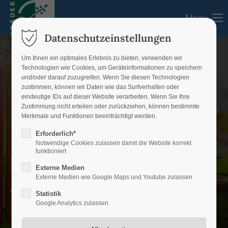
Menu
Login
Datenschutzeinstellungen
Benutzername
Um Ihnen ein optimales Erlebnis zu bieten, verwenden wir
Technologien wie Cookies, um Geräteinformationen zu speichern
und/oder darauf zuzugreifen. Wenn Sie diesen Technologien
zustimmen, können wir Daten wie das Surfverhalten oder
eindeutige IDs auf dieser Website verarbeiten. Wenn Sie Ihre
Passwort
Zustimmung nicht erteilen oder zurückziehen, können bestimmte
Merkmale und Funktionen beeinträchtigt werden.
Erforderlich*
Notwendige Cookies zulassen damit die Website korrekt
funktioniert
Presseinformation
Anmelden
Externe Medien
Externe Medien wie Google Maps und Youtube zulassen
Register
|
Lost your password?
Aktuelles aus dem LEADER-Gebiet
Statistik
Google Analytics zulassen
Support