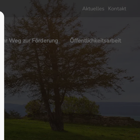
Aktuelles
Kontakt
About us
Lorem ipsum dolor sit amet,
Ihr Weg zur Förderung
Öffentlichkeitsarbeit
 600
consectetuer adipiscing elit.
Aenean commodo ligula eget dolor.
Aenean massa. Cum sociis natoque
penatibus et magnis dis parturient
montes, nascetur ridiculus mus.
Donec quam felis, ultricies nec.
m