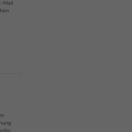
E-Mail
chen
am
dnung
eitig