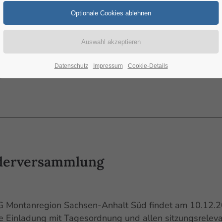
Datenschutz
Impressum
Cookie-Details
ederversammlung
AG Montanregion Sachsen-Anhalt Süd findet am 10.12.
ie Einladung mit Tagesordnung und allen sitzungsrelev