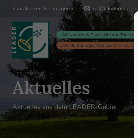
Kontaktieren Sie uns gerne!
mail@finneplan-ein
Login
Supp
LAG Naturpark Saale-Unstrut-Triaslan
Lorem ips
Benutzername
LAG Montanregion Sachsen-Anhalt Sü
24
Passwort
Aktuelles
Anmelden
Aktuelles aus dem LEADER-Gebiet
We offer s
Register
|
Lost your password?
Mon - Fri