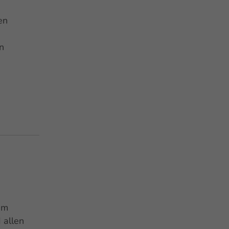
en
n
am
 allen