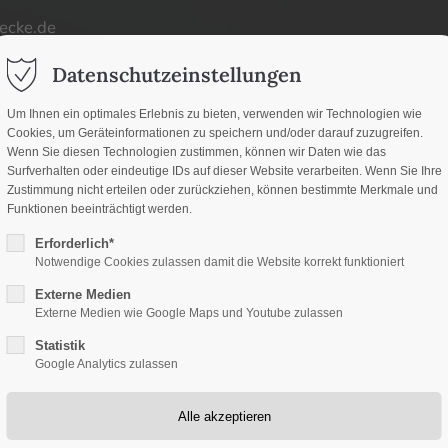
ecke.de
ort
Get in touch
Datenschutzeinstellungen
d
um dolor sit amet:
Cybersteel Inc.
Um Ihnen ein optimales Erlebnis zu bieten, verwenden wir Technologien wie
Cookies, um Geräteinformationen zu speichern und/oder darauf zuzugreifen.
376-293 City Road, Suite
d
Wenn Sie diesen Technologien zustimmen, können wir Daten wie das
San Francisco, CA 94102
Surfverhalten oder eindeutige IDs auf dieser Website verarbeiten. Wenn Sie Ihre
Zustimmung nicht erteilen oder zurückziehen, können bestimmte Merkmale und
h
Funktionen beeinträchtigt werden.
Have any questions?
/ 365days
Erforderlich*
+44 1234 567 890
Notwendige Cookies zulassen damit die Website korrekt funktioniert
Externe Medien
Drop us a line
Externe Medien wie Google Maps und Youtube zulassen
info@yourdomain.co
Statistik
upport for our customers
Google Analytics zulassen
 8:00am - 5:00pm
(GMT +1)