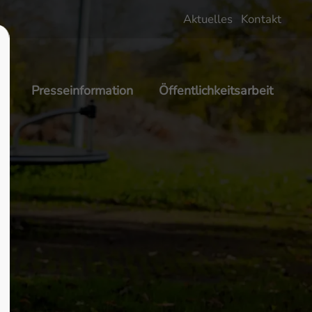
Aktuelles
Kontakt
About us
Lorem ipsum dolor sit amet,
g
Presseinformation
Öffentlichkeitsarbeit
 600
consectetuer adipiscing elit.
Aenean commodo ligula eget dolor.
Aenean massa. Cum sociis natoque
penatibus et magnis dis parturient
montes, nascetur ridiculus mus.
Donec quam felis, ultricies nec.
m