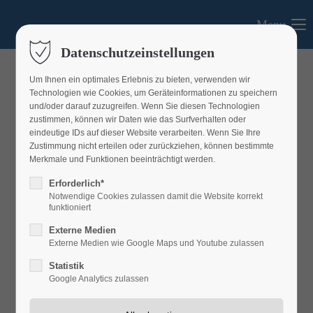
Menu
Login
Datenschutzeinstellungen
Benutzername
Um Ihnen ein optimales Erlebnis zu bieten, verwenden wir
Technologien wie Cookies, um Geräteinformationen zu speichern
und/oder darauf zuzugreifen. Wenn Sie diesen Technologien
zustimmen, können wir Daten wie das Surfverhalten oder
eindeutige IDs auf dieser Website verarbeiten. Wenn Sie Ihre
Passwort
Zustimmung nicht erteilen oder zurückziehen, können bestimmte
Merkmale und Funktionen beeinträchtigt werden.
Erforderlich*
Notwendige Cookies zulassen damit die Website korrekt
funktioniert
Anmelden
Projektförderung
Externe Medien
Externe Medien wie Google Maps und Youtube zulassen
Register
|
Lost your password?
Statistik
Support
Google Analytics zulassen
Lorem ipsum dolor sit amet: