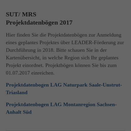
Drop us a line
SUT/ MRS
info@yourdomain.com
Projektdatenbögen 2017
Hier finden Sie die Projektdatenbögen zur Anmeldung
About us
eines geplantes Projektes über LEADER-Förderung zur
Lorem ipsum dolor sit amet, consectetuer
Durchführung in 2018. Bitte schauen Sie in der
adipiscing elit.
Kartenübersicht, in welche Region sich Ihr geplantes
Projekt einordnet. Projektbögen können Sie bis zum
Aenean commodo ligula eget dolor. Aenean
01.07.2017 einreichen.
massa. Cum sociis natoque penatibus et magnis
dis parturient montes, nascetur ridiculus mus.
Projektdatenbogen LAG Naturpark Saale-Unstrut-
Donec quam felis, ultricies nec.
Triasland
Projektdatenbogen LAG Montanregion Sachsen-
Anhalt Süd