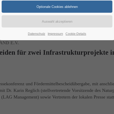
Datenschutz
Impressum
Cookie-Details
ND E.V.
den für zwei Infrastrukturprojekte 
sekonferenz und Fördermittelbescheidübergabe, mit anschlie
 Dr. Karin Reglich (stellvertretende Vorsitzende des Naturp
 (LAG Management) sowie Vertretern der lokalen Presse statt