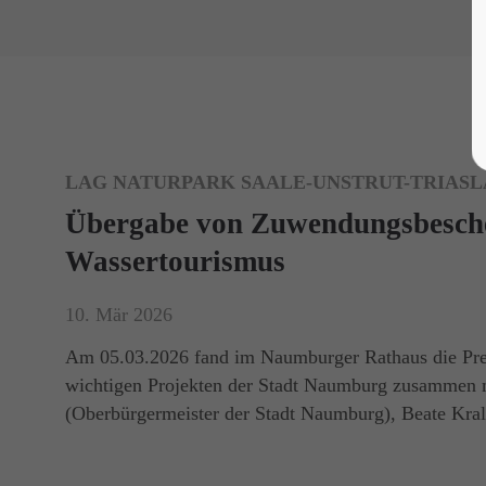
LAG NATURPARK SAALE-UNSTRUT-TRIASLA
Übergabe von Zuwendungsbeschei
Wassertourismus
10. Mär 2026
Am 05.03.2026 fand im Naumburger Rathaus die Pres
wichtigen Projekten der Stadt Naumburg zusammen mit
(Oberbürgermeister der Stadt Naumburg), Beate Kral