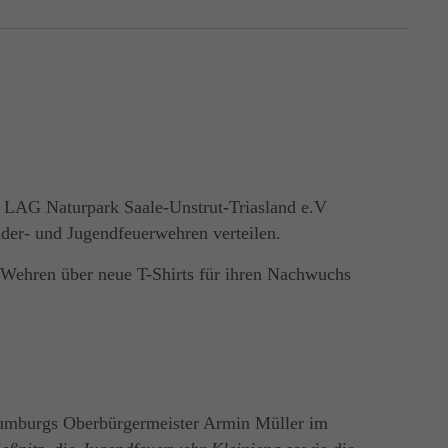
s LAG Naturpark Saale-Unstrut-Triasland e.V
nder- und Jugendfeuerwehren verteilen.
3 Wehren über neue T-Shirts für ihren Nachwuchs
mburgs Oberbürgermeister Armin Müller im