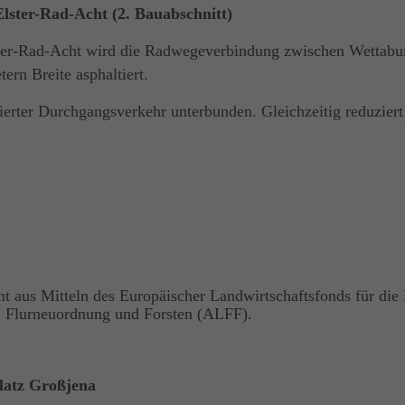
lster-Rad-Acht (2. Bauabschnitt)
ster-Rad-Acht wird die Radwegeverbindung zwischen Wettabur
rn Breite asphaltiert.
sierter Durchgangsverkehr unterbunden. Gleichzeitig reduzier
nt aus Mitteln des Europäischer Landwirtschaftsfonds für di
t, Flurneuordnung und Forsten (ALFF).
latz Großjena