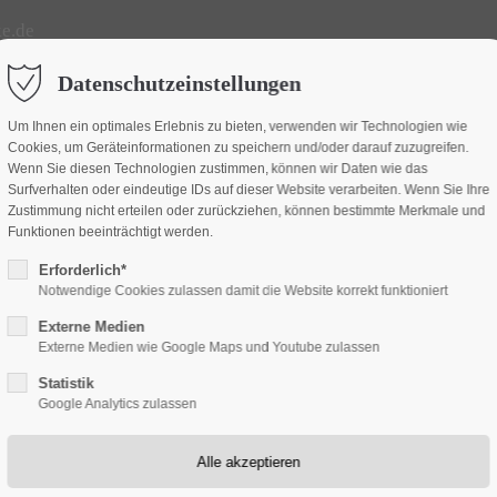
e.de
rt
Get in touch
Datenschutzeinstellungen
m dolor sit amet:
Cybersteel Inc.
Um Ihnen ein optimales Erlebnis zu bieten, verwenden wir Technologien wie
Leader
Projekte
Projektförderu
Cookies, um Geräteinformationen zu speichern und/oder darauf zuzugreifen.
376-293 City Road, Suite 6
Wenn Sie diesen Technologien zustimmen, können wir Daten wie das
San Francisco, CA 94102
Surfverhalten oder eindeutige IDs auf dieser Website verarbeiten. Wenn Sie Ihre
Zustimmung nicht erteilen oder zurückziehen, können bestimmte Merkmale und
h
Funktionen beeinträchtigt werden.
Have any questions?
/ 365days
Erforderlich*
+44 1234 567 890
on
Notwendige Cookies zulassen damit die Website korrekt funktioniert
Externe Medien
Drop us a line
Externe Medien wie Google Maps und Youtube zulassen
info@yourdomain.com
Statistik
upport for our customers
Google Analytics zulassen
 8:00am - 5:00pm
(GMT