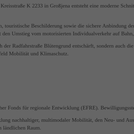
 Kreisstraße K 2233 in Großjena entsteht eine moderne Schni
en, touristische Beschilderung sowie die sichere Anbindung d
t den Umstieg vom motorisierten Individualverkehr auf Bahn,
h der Radfahrstraße Blütengrund entschärft, sondern auch die 
eld Mobilität und Klimaschutz.
er Fonds für regionale Entwicklung (EFRE). Bewilligungsstel
klung nachhaltiger, multimodaler Mobilität, den Neu- und Au
im ländlichen Raum.