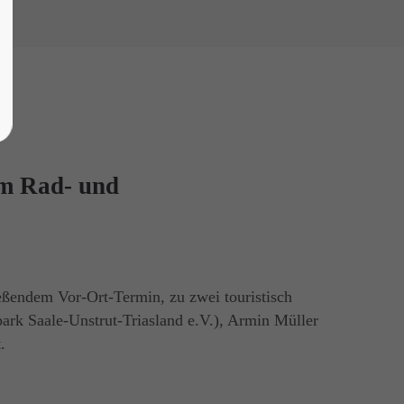
im Rad- und
ßendem Vor-Ort-Termin, zu zwei touristisch
ark Saale-Unstrut-Triasland e.V.), Armin Müller
.