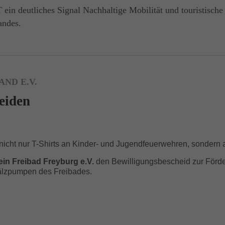
n deutliches Signal Nachhaltige Mobilität und touristische In
andes.
ND E.V.
eiden
icht nur T-Shirts an Kinder- und Jugendfeuerwehren, sondern
in Freibad Freyburg e.V.
den Bewilligungsbescheid zur Förder
älzpumpen des Freibades.