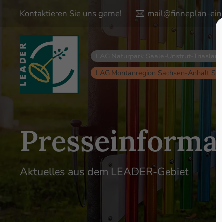
Kontaktieren Sie uns gerne!
mail@finneplan-ein
Login
Supp
LAG Naturpark Saale-Unstrut-Triaslan
Lorem ips
Benutzername
LAG Montanregion Sachsen-Anhalt Sü
24
Passwort
Presseinforma
Anmelden
Aktuelles aus dem LEADER-Gebiet
We offer s
Register
|
Lost your password?
Mon - Fri