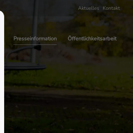
Aktuelles
Kontakt
About us
Lorem ipsum dolor sit amet,
g
Presseinformation
Öffentlichkeitsarbeit
 600
consectetuer adipiscing elit.
Aenean commodo ligula eget dolor.
Aenean massa. Cum sociis natoque
penatibus et magnis dis parturient
montes, nascetur ridiculus mus.
Donec quam felis, ultricies nec.
m