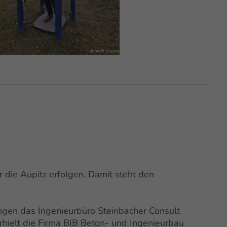
ie Aupitz erfolgen. Damit steht den
ngen das Ingenieurbüro Steinbacher Consult
rhielt die Firma BIB Beton- und Ingenieurbau