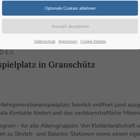
Datenschutz
Impressum
Cookie-Details
 E.V.
pielplatz in Granschütz
hrgenerationenspielplatz feierlich eröffnet (und ausgi
ale Kontakte fördert und das nachbarschaftliche Miteina
gnen – für alle Altersgruppen. Von Kletterlandschaft
n zu Stretch- und Balance-Stationen sowie einem eigen