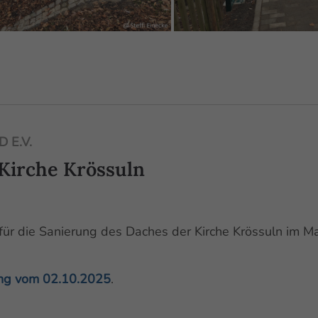
 E.V.
 Kirche Krössuln
ür die Sanierung des Daches der Kirche Krössuln im M
tung vom 02.10.2025
.