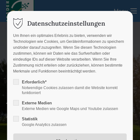
Menu
Login
Datenschutzeinstellungen
Benutzername
Um Ihnen ein optimales Erlebnis zu bieten, verwenden wir
Technologien wie Cookies, um Geräteinformationen zu speichern
und/oder darauf zuzugreifen. Wenn Sie diesen Technologien
zustimmen, können wir Daten wie das Surfverhalten oder
eindeutige IDs auf dieser Website verarbeiten. Wenn Sie Ihre
Passwort
Zustimmung nicht erteilen oder zurückziehen, können bestimmte
Merkmale und Funktionen beeinträchtigt werden.
Erforderlich*
Notwendige Cookies zulassen damit die Website korrekt
funktioniert
Aktuelles
Anmelden
Externe Medien
Externe Medien wie Google Maps und Youtube zulassen
Register
|
Lost your password?
Aktuelles aus dem LEADER-Gebiet
Statistik
Google Analytics zulassen
Support