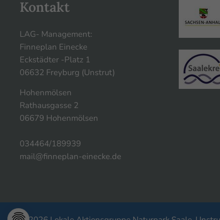
Kontakt
LAG- Management:
Finneplan Einecke
Eckstädter -Platz 1
06632 Freyburg (Unstrut)
Hohenmölsen
Rathausgasse 2
06679 Hohenmölsen
034464/189939
mail@finneplan-einecke.de
© 2026 Lokale Aktionsgruppe Naturpark Saale-Unstrut