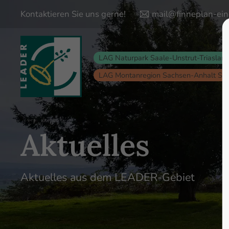
Kontaktieren Sie uns gerne!
mail@finneplan-ein
Login
Supp
LAG Naturpark Saale-Unstrut-Triaslan
Lorem ips
Benutzername
LAG Montanregion Sachsen-Anhalt Sü
24
Passwort
Aktuelles
Anmelden
Aktuelles aus dem LEADER-Gebiet
We offer s
Register
|
Lost your password?
Mon - Fri