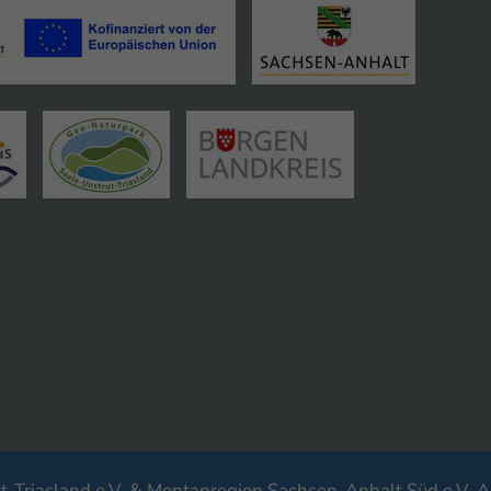
-Triasland e.V. & Montanregion Sachsen-Anhalt Süd e.V. A