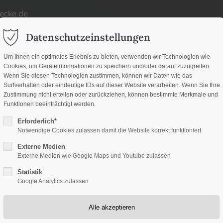
ecke.de
ort
Get in touch
Datenschutzeinstellungen
d
um dolor sit amet:
Cybersteel Inc.
Um Ihnen ein optimales Erlebnis zu bieten, verwenden wir Technologien wie
Cookies, um Geräteinformationen zu speichern und/oder darauf zuzugreifen.
376-293 City Road, Suite
d
Wenn Sie diesen Technologien zustimmen, können wir Daten wie das
San Francisco, CA 94102
Surfverhalten oder eindeutige IDs auf dieser Website verarbeiten. Wenn Sie Ihre
Zustimmung nicht erteilen oder zurückziehen, können bestimmte Merkmale und
h
Funktionen beeinträchtigt werden.
Have any questions?
/ 365days
Erforderlich*
+44 1234 567 890
Notwendige Cookies zulassen damit die Website korrekt funktioniert
Externe Medien
Drop us a line
Externe Medien wie Google Maps und Youtube zulassen
info@yourdomain.co
Statistik
upport for our customers
Google Analytics zulassen
 8:00am - 5:00pm
(GMT +1)