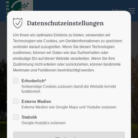
Menu
Login
Datenschutzeinstellungen
Benutzername
Um Ihnen ein optimales Erlebnis zu bieten, verwenden wir
Technologien wie Cookies, um Geräteinformationen zu speichern
und/oder darauf zuzugreifen. Wenn Sie diesen Technologien
zustimmen, können wir Daten wie das Surfverhalten oder
eindeutige IDs auf dieser Website verarbeiten. Wenn Sie Ihre
Passwort
Zustimmung nicht erteilen oder zurückziehen, können bestimmte
Merkmale und Funktionen beeinträchtigt werden.
Erforderlich*
Notwendige Cookies zulassen damit die Website korrekt
funktioniert
Aktuelles
Anmelden
Externe Medien
Externe Medien wie Google Maps und Youtube zulassen
Register
|
Lost your password?
Aktuelles aus dem LEADER-Gebiet
Statistik
Google Analytics zulassen
Support