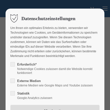
Menu
Login
Datenschutzeinstellungen
Benutzername
Um Ihnen ein optimales Erlebnis zu bieten, verwenden wir
Technologien wie Cookies, um Geräteinformationen zu speichern
und/oder darauf zuzugreifen. Wenn Sie diesen Technologien
zustimmen, können wir Daten wie das Surfverhalten oder
eindeutige IDs auf dieser Website verarbeiten. Wenn Sie Ihre
Passwort
Zustimmung nicht erteilen oder zurückziehen, können bestimmte
Merkmale und Funktionen beeinträchtigt werden.
Erforderlich*
Notwendige Cookies zulassen damit die Website korrekt
funktioniert
Anmelden
Aktuelles
Externe Medien
Externe Medien wie Google Maps und Youtube zulassen
Register
|
Lost your password?
Aktuelles aus dem LEADER-Gebiet
Statistik
Support
Google Analytics zulassen
Lorem ipsum dolor sit amet: