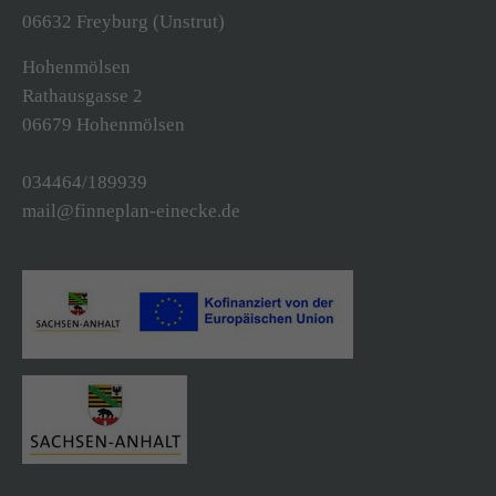
06632 Freyburg (Unstrut)
Drop us a line
Hohenmölsen
info@yourdomain.com
Rathausgasse 2
06679 Hohenmölsen
About us
034464/189939
Lorem ipsum dolor sit amet, consectetuer
mail@finneplan-einecke.de
adipiscing elit.
Aenean commodo ligula eget dolor. Aenean
massa. Cum sociis natoque penatibus et magnis
dis parturient montes, nascetur ridiculus mus.
Donec quam felis, ultricies nec.