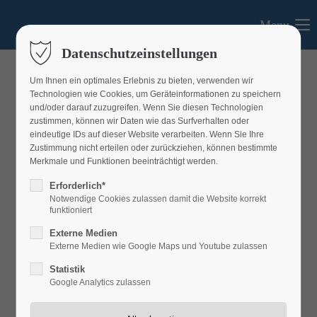
Menu
Login
Datenschutzeinstellungen
Benutzername
Um Ihnen ein optimales Erlebnis zu bieten, verwenden wir
Technologien wie Cookies, um Geräteinformationen zu speichern
und/oder darauf zuzugreifen. Wenn Sie diesen Technologien
zustimmen, können wir Daten wie das Surfverhalten oder
eindeutige IDs auf dieser Website verarbeiten. Wenn Sie Ihre
Passwort
Zustimmung nicht erteilen oder zurückziehen, können bestimmte
Merkmale und Funktionen beeinträchtigt werden.
Erforderlich*
Notwendige Cookies zulassen damit die Website korrekt
funktioniert
Anmelden
Aktuelles
Externe Medien
Externe Medien wie Google Maps und Youtube zulassen
Register
|
Lost your password?
Aktuelles aus dem LEADER-Gebiet
Statistik
Support
Google Analytics zulassen
Lorem ipsum dolor sit amet: