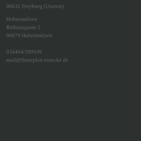
06632 Freyburg (Unstrut)
Drop us a line
Hohenmölsen
info@yourdomain.com
Rathausgasse 2
06679 Hohenmölsen
About us
034464/189939
Lorem ipsum dolor sit amet, consectetuer
mail@finneplan-einecke.de
adipiscing elit.
Aenean commodo ligula eget dolor. Aenean
massa. Cum sociis natoque penatibus et magnis
dis parturient montes, nascetur ridiculus mus.
Donec quam felis, ultricies nec.