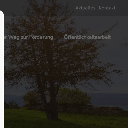
Aktuelles
Kontakt
About us
Lorem ipsum dolor sit amet,
Ihr Weg zur Förderung
Öffentlichkeitsarbeit
 600
consectetuer adipiscing elit.
Aenean commodo ligula eget dolor.
Aenean massa. Cum sociis natoque
penatibus et magnis dis parturient
montes, nascetur ridiculus mus.
Donec quam felis, ultricies nec.
m