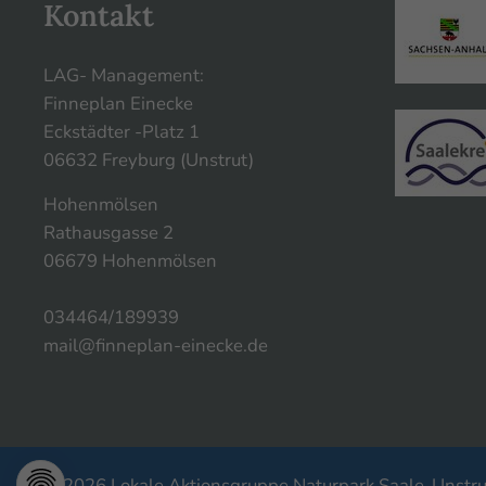
Kontakt
LAG- Management:
Finneplan Einecke
Eckstädter -Platz 1
06632 Freyburg (Unstrut)
Hohenmölsen
Rathausgasse 2
06679 Hohenmölsen
034464/189939
mail@finneplan-einecke.de
© 2026 Lokale Aktionsgruppe Naturpark Saale-Unstrut