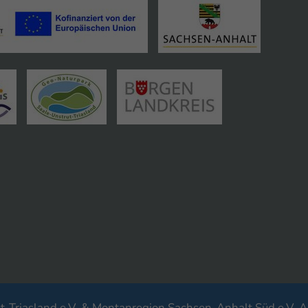
-Triasland e.V. & Montanregion Sachsen-Anhalt Süd e.V. A