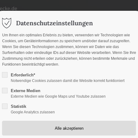
ecke.de
ort
Get in touch
Datenschutzeinstellungen
d
um dolor sit amet:
Cybersteel Inc.
Um Ihnen ein optimales Erlebnis zu bieten, verwenden wir Technologien wie
Cookies, um Geräteinformationen zu speichern und/oder darauf zuzugreifen.
376-293 City Road, Suite
d
Wenn Sie diesen Technologien zustimmen, können wir Daten wie das
San Francisco, CA 94102
Surfverhalten oder eindeutige IDs auf dieser Website verarbeiten. Wenn Sie Ihre
Zustimmung nicht erteilen oder zurückziehen, können bestimmte Merkmale und
h
Funktionen beeinträchtigt werden.
Have any questions?
/ 365days
Erforderlich*
+44 1234 567 890
Notwendige Cookies zulassen damit die Website korrekt funktioniert
Externe Medien
Drop us a line
Externe Medien wie Google Maps und Youtube zulassen
info@yourdomain.co
Statistik
upport for our customers
Google Analytics zulassen
 8:00am - 5:00pm
(GMT +1)