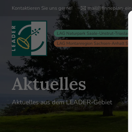
Kontaktieren Sie uns gerne!
mail@finneplan-ein
Login
Supp
LAG Naturpark Saale-Unstrut-Triaslan
Lorem ips
Benutzername
LAG Montanregion Sachsen-Anhalt Sü
24
Passwort
Aktuelles
Anmelden
Aktuelles aus dem LEADER-Gebiet
We offer s
Register
|
Lost your password?
Mon - Fri