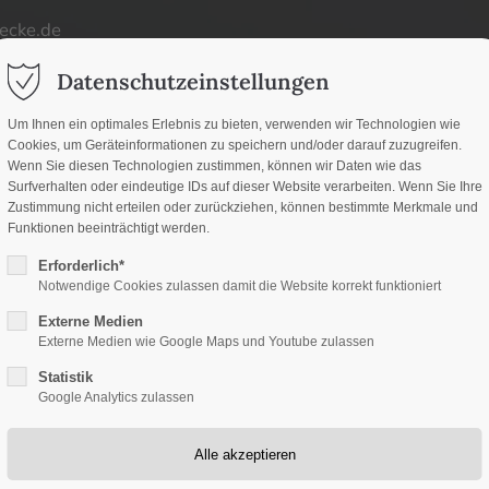
ecke.de
ort
Get in touch
Datenschutzeinstellungen
d
um dolor sit amet:
Cybersteel Inc.
Um Ihnen ein optimales Erlebnis zu bieten, verwenden wir Technologien wie
Cookies, um Geräteinformationen zu speichern und/oder darauf zuzugreifen.
376-293 City Road, Suite
d
Wenn Sie diesen Technologien zustimmen, können wir Daten wie das
San Francisco, CA 94102
Surfverhalten oder eindeutige IDs auf dieser Website verarbeiten. Wenn Sie Ihre
Zustimmung nicht erteilen oder zurückziehen, können bestimmte Merkmale und
h
Funktionen beeinträchtigt werden.
Have any questions?
/ 365days
Erforderlich*
+44 1234 567 890
Notwendige Cookies zulassen damit die Website korrekt funktioniert
Externe Medien
Drop us a line
Externe Medien wie Google Maps und Youtube zulassen
info@yourdomain.co
Statistik
upport for our customers
Google Analytics zulassen
 8:00am - 5:00pm
(GMT +1)