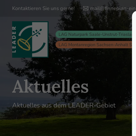
Kontaktieren Sie uns gerne!
mail@finneplan-ein
Login
Supp
LAG Naturpark Saale-Unstrut-Triaslan
Lorem ips
Benutzername
LAG Montanregion Sachsen-Anhalt Sü
24
Passwort
Aktuelles
Anmelden
Aktuelles aus dem LEADER-Gebiet
We offer s
Register
|
Lost your password?
Mon - Fri