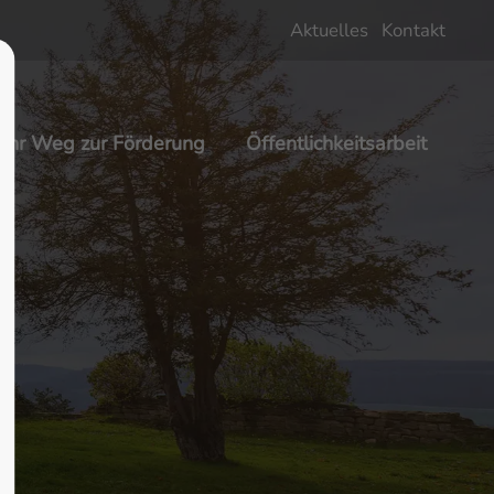
Aktuelles
Kontakt
About us
Lorem ipsum dolor sit amet,
Ihr Weg zur Förderung
Öffentlichkeitsarbeit
 600
consectetuer adipiscing elit.
Aenean commodo ligula eget dolor.
Aenean massa. Cum sociis natoque
penatibus et magnis dis parturient
montes, nascetur ridiculus mus.
Donec quam felis, ultricies nec.
m