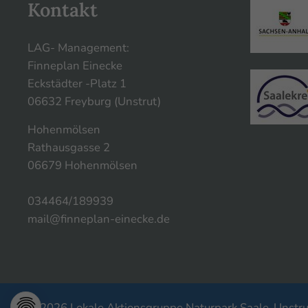
Kontakt
LAG- Management:
Finneplan Einecke
Eckstädter -Platz 1
06632 Freyburg (Unstrut)
Hohenmölsen
Rathausgasse 2
06679 Hohenmölsen
034464/189939
mail@finneplan-einecke.de
© 2026 Lokale Aktionsgruppe Naturpark Saale-Unstrut