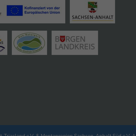
-Triasland e.V. & Montanregion Sachsen-Anhalt Süd e.V. A