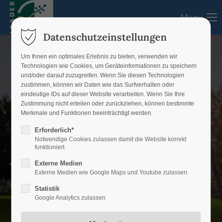
Menu
Login
Datenschutzeinstellungen
Benutzername
Um Ihnen ein optimales Erlebnis zu bieten, verwenden wir
Technologien wie Cookies, um Geräteinformationen zu speichern
und/oder darauf zuzugreifen. Wenn Sie diesen Technologien
zustimmen, können wir Daten wie das Surfverhalten oder
eindeutige IDs auf dieser Website verarbeiten. Wenn Sie Ihre
Passwort
Zustimmung nicht erteilen oder zurückziehen, können bestimmte
Merkmale und Funktionen beeinträchtigt werden.
Erforderlich*
Notwendige Cookies zulassen damit die Website korrekt
funktioniert
Aktuelles
Anmelden
Externe Medien
Externe Medien wie Google Maps und Youtube zulassen
Register
|
Lost your password?
Aktuelles aus dem LEADER-Gebiet
Statistik
Google Analytics zulassen
Support