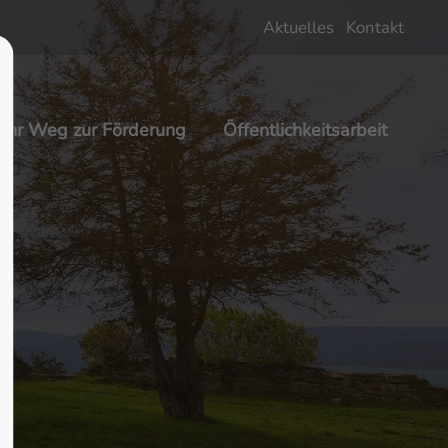
Aktuelles
Kontakt
About us
Lorem ipsum dolor sit amet,
Ihr Weg zur Förderung
Öffentlichkeitsarbeit
 600
consectetuer adipiscing elit.
Aenean commodo ligula eget dolor.
Aenean massa. Cum sociis natoque
penatibus et magnis dis parturient
montes, nascetur ridiculus mus.
Donec quam felis, ultricies nec.
m