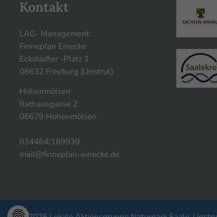
Kontakt
LAG- Management:
Finneplan Einecke
Eckstädter -Platz 1
06632 Freyburg (Unstrut)
Hohenmölsen
Rathausgasse 2
06679 Hohenmölsen
034464/189939
mail@finneplan-einecke.de
© 2026 Lokale Aktionsgruppe Naturpark Saale-Unstrut