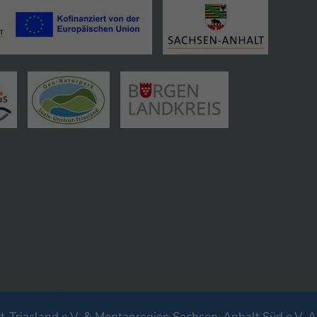
-Triasland e.V. & Montanregion Sachsen-Anhalt Süd e.V. A