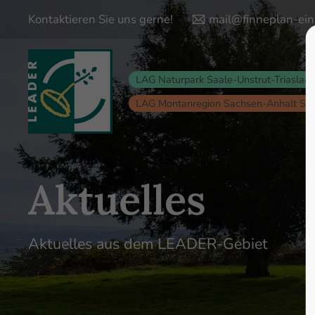
Kontaktieren Sie uns gerne!
mail@finneplan-ein
Login
Supp
LAG Naturpark Saale-Unstrut-Triaslan
Lorem ips
Benutzername
LAG Montanregion Sachsen-Anhalt Sü
24
Passwort
Aktuelles
Anmelden
Aktuelles aus dem LEADER-Gebiet
We offer s
Register
|
Lost your password?
Mon - Fri