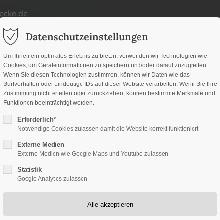
ecke.de
ort
Get in touch
Datenschutzeinstellungen
d
um dolor sit amet:
Cybersteel Inc.
Um Ihnen ein optimales Erlebnis zu bieten, verwenden wir Technologien wie
Cookies, um Geräteinformationen zu speichern und/oder darauf zuzugreifen.
376-293 City Road, Suite
d
Wenn Sie diesen Technologien zustimmen, können wir Daten wie das
San Francisco, CA 94102
Surfverhalten oder eindeutige IDs auf dieser Website verarbeiten. Wenn Sie Ihre
Zustimmung nicht erteilen oder zurückziehen, können bestimmte Merkmale und
h
Funktionen beeinträchtigt werden.
Have any questions?
/ 365days
Erforderlich*
+44 1234 567 890
Notwendige Cookies zulassen damit die Website korrekt funktioniert
Externe Medien
Drop us a line
Externe Medien wie Google Maps und Youtube zulassen
info@yourdomain.co
Statistik
upport for our customers
Google Analytics zulassen
 8:00am - 5:00pm
(GMT +1)