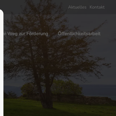
Aktuelles
Kontakt
About us
Lorem ipsum dolor sit amet,
Ihr Weg zur Förderung
Öffentlichkeitsarbeit
 600
consectetuer adipiscing elit.
Aenean commodo ligula eget dolor.
Aenean massa. Cum sociis natoque
penatibus et magnis dis parturient
montes, nascetur ridiculus mus.
Donec quam felis, ultricies nec.
m