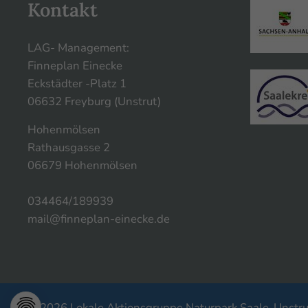
Kontakt
LAG- Management:
Finneplan Einecke
Eckstädter -Platz 1
06632 Freyburg (Unstrut)
Hohenmölsen
Rathausgasse 2
06679 Hohenmölsen
034464/189939
mail@finneplan-einecke.de
© 2026 Lokale Aktionsgruppe Naturpark Saale-Unstrut