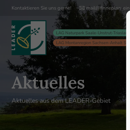
Kontaktieren Sie uns gerne!
mail@finneplan-ein
Login
Supp
LAG Naturpark Saale-Unstrut-Triaslan
Lorem ips
Benutzername
LAG Montanregion Sachsen-Anhalt Sü
24
Passwort
Aktuelles
Anmelden
Aktuelles aus dem LEADER-Gebiet
We offer s
Register
|
Lost your password?
Mon - Fri