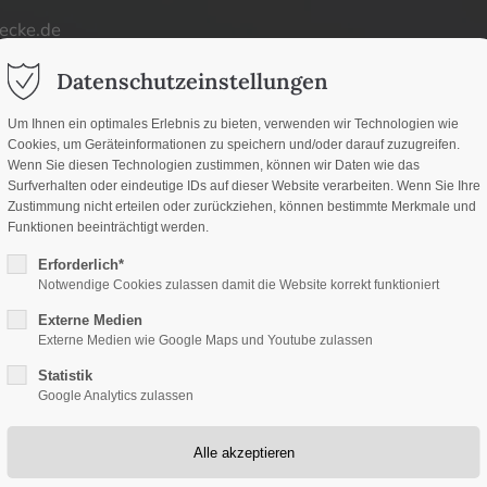
ecke.de
ort
Get in touch
Datenschutzeinstellungen
d
um dolor sit amet:
Cybersteel Inc.
Um Ihnen ein optimales Erlebnis zu bieten, verwenden wir Technologien wie
Cookies, um Geräteinformationen zu speichern und/oder darauf zuzugreifen.
376-293 City Road, Suite
d
Wenn Sie diesen Technologien zustimmen, können wir Daten wie das
San Francisco, CA 94102
Surfverhalten oder eindeutige IDs auf dieser Website verarbeiten. Wenn Sie Ihre
Zustimmung nicht erteilen oder zurückziehen, können bestimmte Merkmale und
h
Funktionen beeinträchtigt werden.
Have any questions?
/ 365days
Erforderlich*
+44 1234 567 890
Notwendige Cookies zulassen damit die Website korrekt funktioniert
Externe Medien
Drop us a line
Externe Medien wie Google Maps und Youtube zulassen
info@yourdomain.co
Statistik
upport for our customers
Google Analytics zulassen
 8:00am - 5:00pm
(GMT +1)