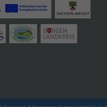
-Triasland e.V. & Montanregion Sachsen-Anhalt Süd e.V. A