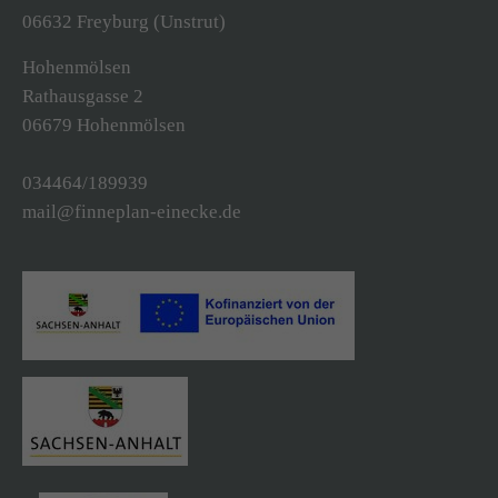
06632 Freyburg (Unstrut)
Drop us a line
Hohenmölsen
info@yourdomain.com
Rathausgasse 2
06679 Hohenmölsen
About us
034464/189939
Lorem ipsum dolor sit amet, consectetuer
mail@finneplan-einecke.de
adipiscing elit.
Aenean commodo ligula eget dolor. Aenean
massa. Cum sociis natoque penatibus et magnis
dis parturient montes, nascetur ridiculus mus.
Donec quam felis, ultricies nec.