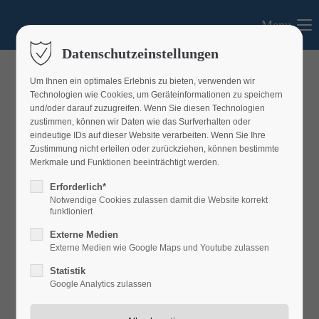
Menu
Login
Datenschutzeinstellungen
Benutzername
Um Ihnen ein optimales Erlebnis zu bieten, verwenden wir
Technologien wie Cookies, um Geräteinformationen zu speichern
und/oder darauf zuzugreifen. Wenn Sie diesen Technologien
zustimmen, können wir Daten wie das Surfverhalten oder
eindeutige IDs auf dieser Website verarbeiten. Wenn Sie Ihre
Passwort
Zustimmung nicht erteilen oder zurückziehen, können bestimmte
Merkmale und Funktionen beeinträchtigt werden.
Erforderlich*
Notwendige Cookies zulassen damit die Website korrekt
funktioniert
Anmelden
Aktuelles
Externe Medien
Externe Medien wie Google Maps und Youtube zulassen
Register
|
Lost your password?
Aktuelles aus dem LEADER-Gebiet
Statistik
Support
Google Analytics zulassen
Lorem ipsum dolor sit amet: